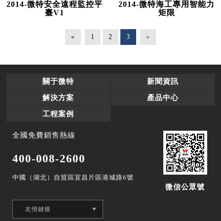
2014-微特安全遠程監控平
2014-微特海工專用智能力
臺V1
矩限
«
1
2
3
»
關于微特
新聞資訊
解決方案
產品中心
工程案例
全國免費銷售熱線
400-008-2600
中國（湖北）自貿區宜昌片區港城路6號
微信公眾號