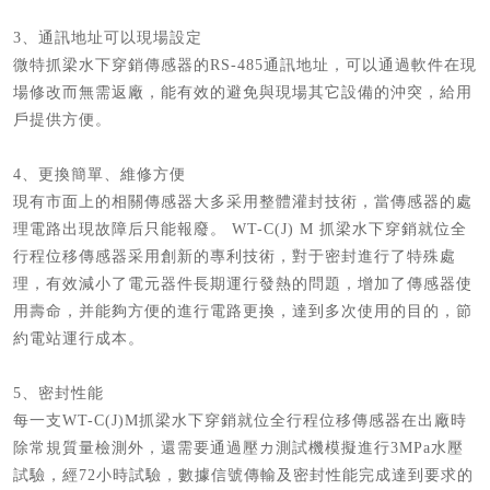
3、通訊地址可以現場設定
微特抓梁水下穿銷傳感器的RS-485通訊地址，可以通過軟件在現
場修改而無需返廠，能有效的避免與現場其它設備的沖突，給用
戶提供方便。
4、更換簡單、維修方便
現有市面上的相關傳感器大多采用整體灌封技術，當傳感器的處
理電路出現故障后只能報廢。 WT-C(J) M 抓梁水下穿銷就位全
行程位移傳感器采用創新的專利技術，對于密封進行了特殊處
理，有效減小了電元器件長期運行發熱的問題，增加了傳感器使
用壽命，并能夠方便的進行電路更換，達到多次使用的目的，節
約電站運行成本。
5、密封性能
每一支WT-C(J)M抓梁水下穿銷就位全行程位移傳感器在出廠時
除常規質量檢測外，還需要通過壓カ測試機模擬進行3MPa水壓
試驗，經72小時試驗，數據信號傳輸及密封性能完成達到要求的