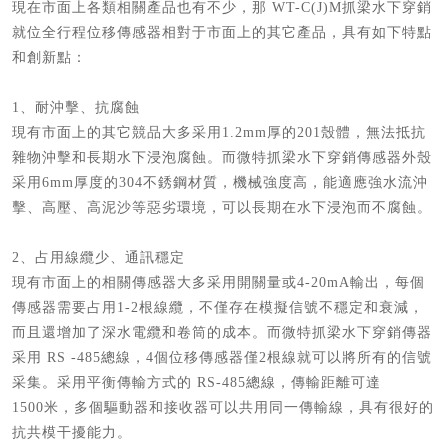
現在市面上各類相關產品也有不少，那 WT-C(J)M抓梁水下穿銷
就位全行程位移傳感器相對于市面上的其它產品，具有如下特點
和創新點：
1、耐沖擊、抗腐蝕
現有市面上的其它競品大多采用1.2mm厚的201殼體，無法抵抗
雜物沖擊和長期水下浸泡腐蝕。而微特抓梁水下穿銷傳感器外殼
采用6mm厚度的304不銹鋼材質，機械強度高，能適應強水流沖
擊、高壓、高泥沙等惡劣環境，可以長期在水下浸泡而不腐蝕。
2、占用線纜少、通訊穩定
現有市面上的相關傳感器大多采用開關量或4-20mA輸出，每個
傳感器需要占用1-2根線纜，不僅存在模擬信號不穩定和衰減，
而且還增加了深水電纜和卷筒的成本。而微特抓梁水下穿銷傳器
采用 RS -485總線，4個位移傳感器僅2根線就可以將所有的信號
采集。采用平衡傳輸方式的 RS-485總線，傳輸距離可達
1500米，多個驅動器和接收器可以共用同一傳輸線，具有很好的
抗共模干擾能力。