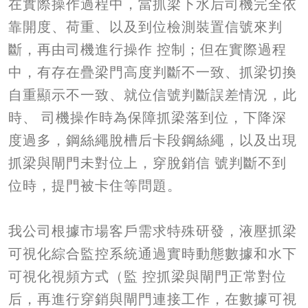
在實際操作過程中，當抓梁下水后司機完全依
靠開度、荷重、以及到位檢測裝置信號來判
斷，再由司機進行操作 控制；但在實際過程
中，有存在疊梁門高度判斷不一致、抓梁切換
自重顯示不一致、就位信號判斷誤差情況，此
時、 司機操作時為保障抓梁落到位，下降深
度過多，鋼絲繩脫槽后卡段鋼絲繩，以及出現
抓梁與閘門未對位上，穿脫銷信 號判斷不到
位時，提門被卡住等問題。
我公司根據市場客戶需求特殊研發，液壓抓梁
可視化綜合監控系統通過實時動態數據和水下
可視化視頻方式（監 控抓梁與閘門正常對位
后，再進行穿銷與閘門連接工作，在數據可視